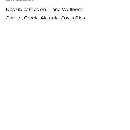
Nos ubicamos en Prana Wellness
Center, Grecia, Alajuela, Costa Rica.
Contacto
+(506)
8672-7117
llegolanoviacr@gmail.com
Agenda con cita previa
Contactanos para agendar tu cita.
NO SE ACEPTAN CAMBIOS NI
DEVOLUCIONES EN NINGUNA COMPRA
O APARTADO.
Si tenés el gusto de visitarnos, atendemos
ÚNICAMENTE
bajo cita previa.