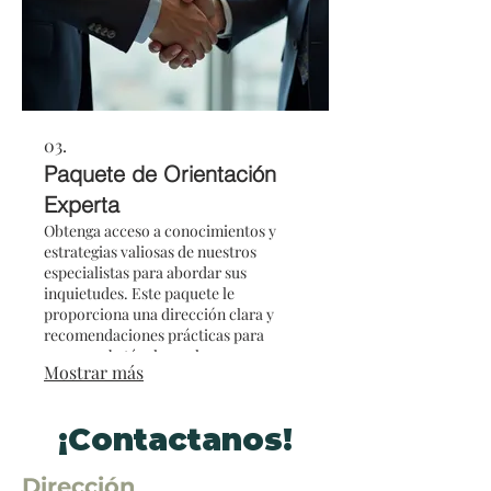
03.
Paquete de Orientación
Experta
Obtenga acceso a conocimientos y
estrategias valiosas de nuestros
especialistas para abordar sus
inquietudes. Este paquete le
proporciona una dirección clara y
recomendaciones prácticas para
superar obstáculos y alcanzar sus
Mostrar más
aspiraciones.
¡Contactanos!
Dirección